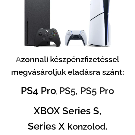
A
zonnali készpénzfizetéssel
megvásároljuk eladásra szánt:
PS4 Pro
PS5, PS5 Pro
,
XBOX Series S,
Series X
k
onzolod.