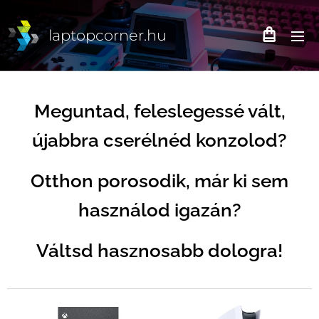
laptopcorner.hu
Meguntad, feleslegessé vált,
újabbra cserélnéd konzolod?
Otthon porosodik, már ki sem
használod igazán?
Váltsd hasznosabb dologra!