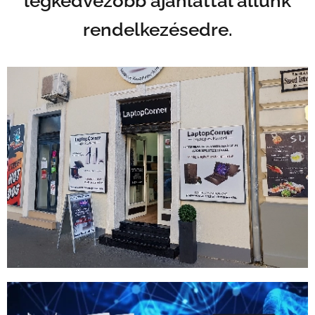
legkedvezőbb ajánlattal állunk
rendelkezésedre.