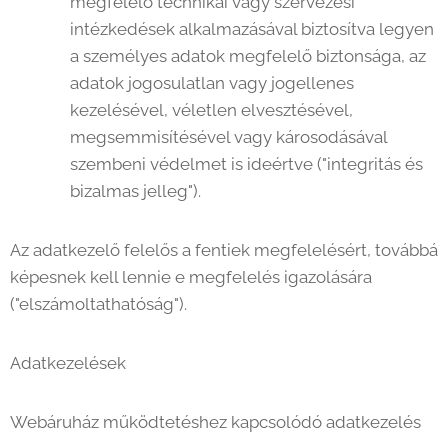
megfelelő technikai vagy szervezési
intézkedések alkalmazásával biztosítva legyen
a személyes adatok megfelelő biztonsága, az
adatok jogosulatlan vagy jogellenes
kezelésével, véletlen elvesztésével,
megsemmisítésével vagy károsodásával
szembeni védelmet is ideértve ("integritás és
bizalmas jelleg").
Az adatkezelő felelős a fentiek megfelelésért, továbbá
képesnek kell lennie e megfelelés igazolására
("elszámoltathatóság").
Adatkezelések
Webáruház működtetéshez kapcsolódó adatkezelés