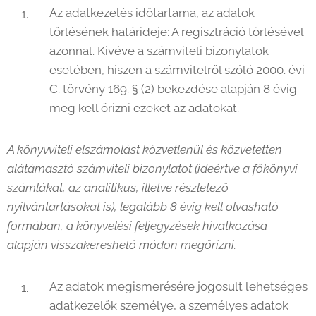
Az adatkezelés időtartama, az adatok
törlésének határideje: A regisztráció törlésével
azonnal. Kivéve a számviteli bizonylatok
esetében, hiszen a számvitelről szóló 2000. évi
C. törvény 169. § (2) bekezdése alapján 8 évig
meg kell őrizni ezeket az adatokat.
A könyvviteli elszámolást közvetlenül és közvetetten
alátámasztó számviteli bizonylatot (ideértve a főkönyvi
számlákat, az analitikus, illetve részletező
nyilvántartásokat is), legalább 8 évig kell olvasható
formában, a könyvelési feljegyzések hivatkozása
alapján visszakereshető módon megőrizni.
Az adatok megismerésére jogosult lehetséges
adatkezelők személye, a személyes adatok