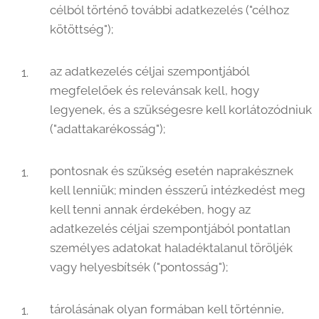
célból történő további adatkezelés ("célhoz
kötöttség");
az adatkezelés céljai szempontjából
megfelelőek és relevánsak kell, hogy
legyenek, és a szükségesre kell korlátozódniuk
("adattakarékosság");
pontosnak és szükség esetén naprakésznek
kell lenniük; minden ésszerű intézkedést meg
kell tenni annak érdekében, hogy az
adatkezelés céljai szempontjából pontatlan
személyes adatokat haladéktalanul töröljék
vagy helyesbítsék ("pontosság");
tárolásának olyan formában kell történnie,