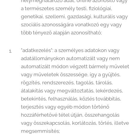
helymeghatározó adat, online azonosító vagy
a természetes személy testi, fiziológiai,
genetikai, szellemi, gazdasági, kulturális vagy
szociális azonosságára vonatkozó egy vagy
több tényező alapján azonosítható;
"adatkezelés": a személyes adatokon vagy
adatállományokon automatizált vagy nem
automatizált módon végzett bármely művelet
vagy műveletek összessége, így a gyűjtés,
rögzítés, rendszerezés, tagolás, tárolás,
átalakítás vagy megváltoztatás, lekérdezés,
betekintés, felhasználás, közlés továbbítás,
terjesztés vagy egyéb módon történő
hozzáférhetővé tétel útján, összehangolás
vagy összekapcsolás, korlátozás, törlés, illetve
megsemmisítés;