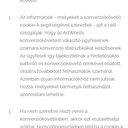
követni.
Az információk - melyeket a konverziókövető
cookie-k segítségével szereztek - azt a célt
szolgálják, hogy az AdWords
konverziókövetést választó ügyfeleinek
számára konverziós statisztikákat készítsenek.
Az ügyfelek így tájékozódnak a hirdetésükre
kattintó és konverziókövető címkével ellátott
oldalra továbbított felhasználók számáról.
Azonban olyan információkhoz nem jutnak
hozzá, melyekkel bármelyik felhasználót
azonosítani lehetne.
Ha nem szeretne részt venni a
konverziókövetésben, akkor ezt elutasíthatja
azáltal, hogy böngészőjében letiltja a cookie-k