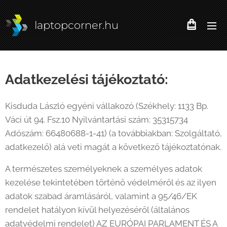
laptopcorner.hu
Adatkezelési tájékoztató:
Kisduda László egyéni vállakozó (Székhely: 1133 Bp.
Váci út 94. Fsz.10 Nyilvántartási szám: 35315734
Adószám: 66480688-1-41) (a továbbiakban: Szolgáltató,
adatkezelő) alá veti magát a következő tájékoztatónak.
A természetes személyeknek a személyes adatok
kezelése tekintetében történő védelméről és az ilyen
adatok szabad áramlásáról, valamint a 95/46/EK
rendelet hatályon kívül helyezéséről (általános
adatvédelmi rendelet) AZ EURÓPAI PARLAMENT ÉS A