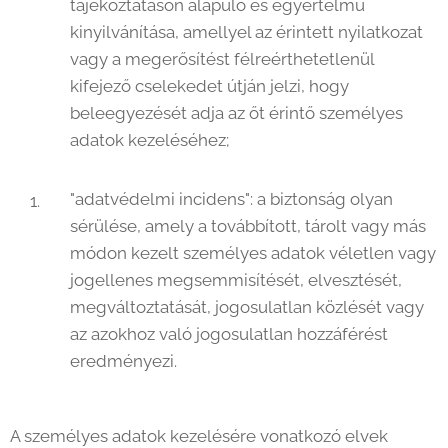
tájékoztatáson alapuló és egyértelmű
kinyilvánítása, amellyel az érintett nyilatkozat
vagy a megerősítést félreérthetetlenül
kifejező cselekedet útján jelzi, hogy
beleegyezését adja az őt érintő személyes
adatok kezeléséhez;
"adatvédelmi incidens": a biztonság olyan
sérülése, amely a továbbított, tárolt vagy más
módon kezelt személyes adatok véletlen vagy
jogellenes megsemmisítését, elvesztését,
megváltoztatását, jogosulatlan közlését vagy
az azokhoz való jogosulatlan hozzáférést
eredményezi.
A személyes adatok kezelésére vonatkozó elvek